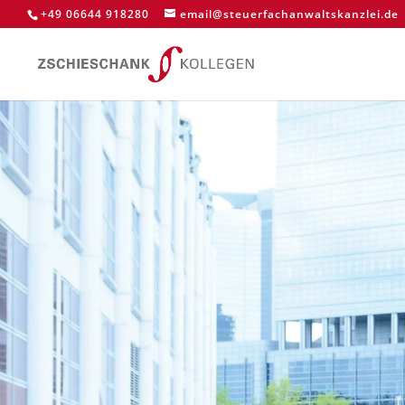
+49 06644 918280
email@steuerfachanwaltskanzlei.de